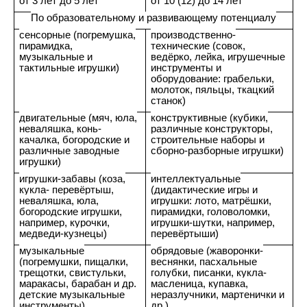
от 3 лет до 5 лет
от 10 (12) до 14 лет
По образовательному и развивающему потенциалу
сенсорные (погремушка,
производственно-
пирамидка,
технические (совок,
музыкальные и
ведёрко, лейка, игрушечные
тактильные игрушки)
инструменты и
оборудование: грабельки,
молоток, пяльцы, ткацкий
станок)
двигательные (мяч, юла,
конструктивные (кубики,
неваляшка, конь-
различные конструкторы,
качалка, богородские и
строительные наборы и
различные заводные
сборно-разборные игрушки)
игрушки)
игрушки-забавы (коза,
интеллектуальные
кукла- перевёртыш,
(дидактические игры и
неваляшка, юла,
игрушки: лото, матрёшки,
богородские игрушки,
пирамидки, головоломки,
например, курочки,
игрушки-шутки, например,
медведи-кузнецы)
перевёртыши)
музыкальные
обрядовые (жаворонки-
(погремушки, пищалки,
веснянки, пасхальные
трещотки, свистульки,
голубки, писанки, кукла-
маракасы, барабан и др.
масленица, купавка,
детские музыкальные
неразлучники, мартенички и
инструменты)
др.)