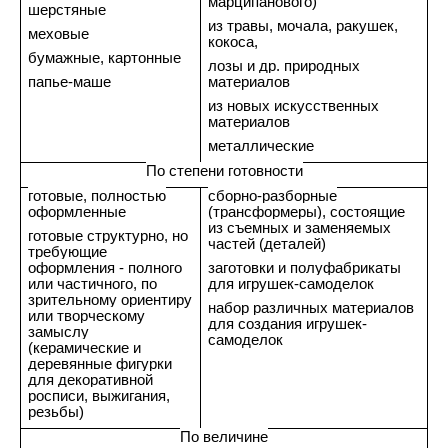
марципанового)
шерстяные
из травы, мочала, ракушек,
меховые
кокоса,
бумажные, картонные
лозы и др. природных
папье-маше
материалов
из новых искусственных
материалов
металлические
По степени готовности
готовые, полностью
сборно-разборные
оформленные
(трансформеры), состоящие
из съемных и заменяемых
готовые структурно, но
частей (деталей)
требующие
оформления - полного
заготовки и полуфабрикаты
или частичного, по
для игрушек-самоделок
зрительному ориентиру
набор различных материалов
или творческому
для создания игрушек-
замыслу
самоделок
(керамические и
деревянные фигурки
для декоративной
росписи, выжигания,
резьбы)
По величине