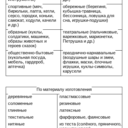
спортивные (мяч,
обережные (берегиня,
бирюльки, лапта, кегли,
кубышка-травница,
серсо, городки, коньки,
бессонница, ловушка для
самокат, ходули, качели
сна, игрушки-подушки)
и др.)
образные (куклы,
театральные (пальчиковые,
солдатики, машинки,
варежковые, марионетки,
образы животных и
Петрушка и др.)
героев сказок)
общественно-бытовые
празднично-карнавальные
(кукольная посуда,
(воздушные шары и змеи,
мебель, гардероб,
флажки, маски, ёлочные
аптечка)
игрушки, куклы-символы,
карусели
По материалу изготовления
деревянные
пластмассовые
соломенные
резиновые
глиняные
латексные
текстильные
фарфоровые, фаянсовые
нитяные
из теста (солёного, пряничного,