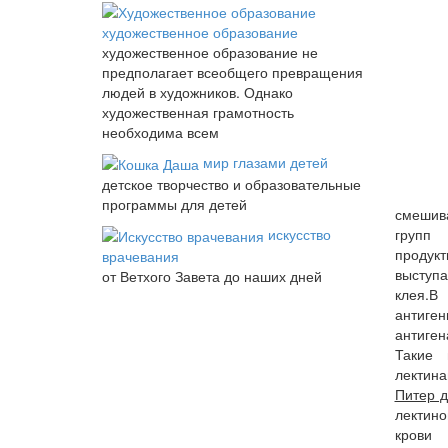
художественное образование
художественное образование не
предполагает всеобщего превращения
людей в художников. Однако
художественная грамотность
необходима всем
мир глазами детей
детское творчество и образовательные
программы для детей
смешив
искусство
групп
продукт
врачевания
выступ
от Ветхого Завета до наших дней
клея.
антиге
антиге
Такие 
лектин
Питер д
лектин
кров