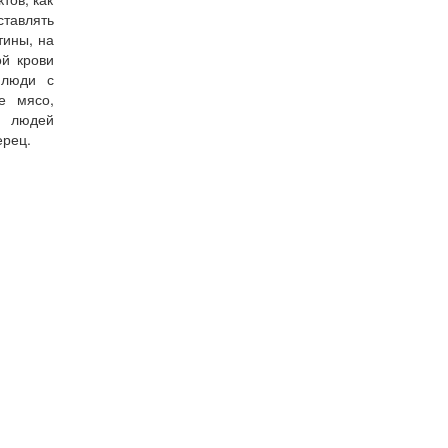
ставлять
тины, на
ой крови
 люди с
е мясо,
и людей
ерец.