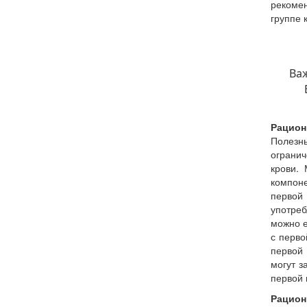
рекоме
группе 
Ва
Рацион 
Полезны
огранич
крови.
компоне
первой
употреб
можно е
с перво
первой 
могут з
первой 
Рацион 