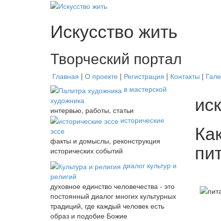
Искусство жить
Творческий портал
Главная
|
О проекте
|
Регистрация
|
Контакты
|
Гал
в мастерской
ис
художника
интервью, работы, статьи
исторические
Как
эссе
факты и домыслы, реконструкция
пи
исторических событий
диалог культур и
религий
духовное единство человечества - это
постоянный диалог многих культурных
традиций, где каждый человек есть
образ и подобие Божие