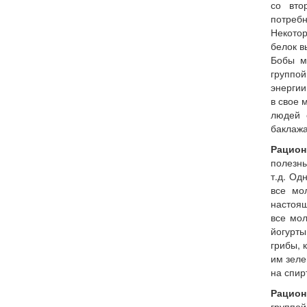
со вто
потребн
Некотор
белок в
Бобы м
группой
энергии
в свое 
людей 
баклажа
Рацион
полезны
т.д. Од
все мо
настоящ
все мо
йогурт
грибы, 
им зеле
на спир
Рацион
группой