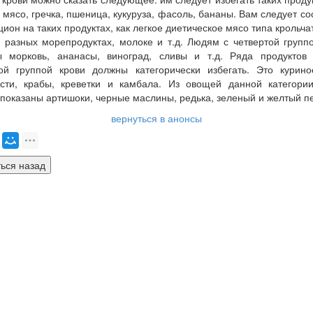
 мясо, гречка, пшеница, кукуруза, фасоль, бананы. Вам следует со
цион на таких продуктах, как легкое диетическое мясо типа крольча
 разных морепродуктах, молоке и т.д. Людям с четвертой групп
ы морковь, ананасы, виноград, сливы и т.д. Ряда продуктов
той группой крови должны категорически избегать. Это курино
ости, крабы, креветки и камбала. Из овощей данной категори
показаны артишоки, черные маслины, редька, зеленый и желтый п
вернуться в анонсы