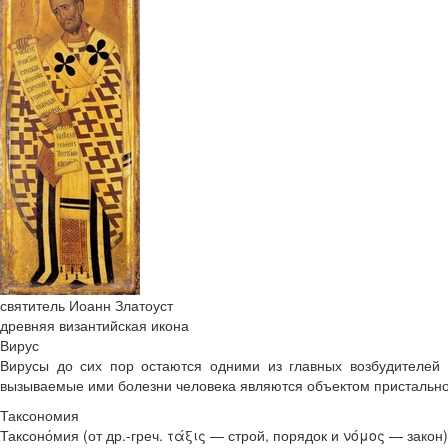
святитель Иоанн Златоуст
древняя византийская икона
Вирус
Вирусы до сих пор остаются одними из главных возбудителей
вызываемые ими болезни человека являются объектом пристально
Таксономия
Таксоно́мия (от др.-греч. τάξις — строй, порядок и νόμος — зак