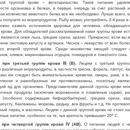
рой группой крови – вегетарианство. Такое питание удовле
ости организма в белках, в первую очередь за счет растений и
ое количество животного белка все же необходимо. Лучше всего, е
ы получите из морепродуктов. Рыбу можно употреблять 3-4 раза в
ожно назвать источником здоровья для человека, обладающего
 крови. Для обладателей рассматриваемой нами группы крови ис
 являются семя льна, грецкие орехи, арахис. Прекрасно, если вы 
меню листовую капусту и артишок. Чеснок – лекарство от всех боле
со второй группой крови. Среди множества овощей следует и
нов, оливок, маринованных огурцов, помидоров и томатного сока.
 при третьей группе крови III (В).
Людям с третьей группо
 различные морепродукты, в частности треска, форель, палтус, к
нако им следует быть внимательными: креветки, омары, раки, а в
ллюски и ракообразные им противопоказаны, поскольку являю
ий яд для организма. Представителям данной группы крови мо
лочные продукты (исключив мороженное и плавленые сырки), ра
ы (особенно содержащие бифидобактерии), грецкие орехи, кар
капусту, баклажаны, морковь, редьку, все фрукты и т.д. Не противо
ный перец и маслины. Людям с данной группой крови не стоит на
о
тные напитки, особенно на те, чья крепость превышает 20
С.
 при четвертой группе крови IV (АВ).
О питании людей с че
 крови можно сказать следующее: им следует избегать таких продук