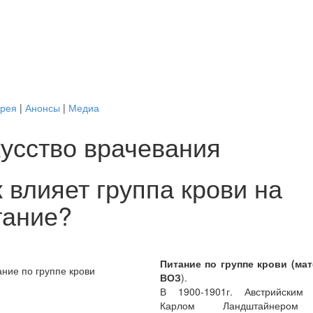
ерея
|
Анонсы
|
Медиа
кусство врачевания
 влияет группа крови на
тание?
Питание по группе крови (ма
ВОЗ
).
В 1900-1901г. Австрийским
Карлом Ландштайнером