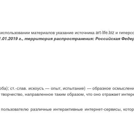
использовании материалов указание источника art-life.biz и гиперссыл
1.01.2019 г., территория распространения: Российская Фед
проба); ст.‑слав. искоусъ — опыт, испытание) — образное осмысле
 творчество, направленное таким образом, что оно отражает интер
пользователю различные интерактивные интернет-сервисы, которы