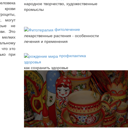
человека
народное творчество, художественные
я крови
промыслы
троциты,
, могут
орые не
фитолечение
ви. Это
лекарственные растения - особенности
 мелких
лечения и пременения
альному
 что это
ько при
профилактика
здоровья
как сохранить здоровье