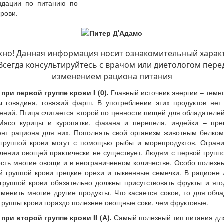
ндации по питанию по
крови.
жно! Данная информация носит ознакомительный характ
Всегда консультируйтесь с врачом или диетологом пере
изменением рациона питания
при первой группе крови I (0).
Главный источник энергии – темн
 говядина, говяжий фарш. В употреблении этих продуктов нет
ений. Птица считается второй по ценности пищей для обладателе
 Мясо курицы и куропатки, фазана и перепела, индейки – пре
нт рациона для них. Пополнять свой организм животным белко
 группой крови могут с помощью рыбы и морепродуктов. Ограни
лении овощей практически не существует. Людям с первой групп
сть многие овощи и в неограниченном количестве. Особо полез
й группой крови грецкие орехи и тыквенные семечки. В рационе
группой крови обязательно должны присутствовать фрукты и яг
аменить многие другие продукты. Что касается соков, то для обл
группы крови гораздо полезнее овощные соки, чем фруктовые.
при второй группе крови II (А).
Самый полезный тип питания дл