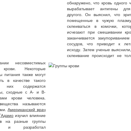
обнаружено, что кровь одного 
вырабатывает антигены дл
другого. Он выяснил, что эри
помещенные в чужую плазму
склеиваться в комочки, кот
исчезают при смешивании кро
заканчивается закупориванием
сосудов, что приводит к лет
исходу. Затем ученые выяснили,
склеивание происходит не тол
ании несовместимых
 крови. Некоторые
ы питания также могут
ать в качестве такого
В них содержатся
ны, сходные с А- и В-
нами крови человека.
вещества называются
ами.
Американский врач
’Адамо
изучил влияние
ов на разные группы
и и разработал