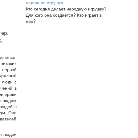
народная игрушка
Кто сегодня делает народную игрушку?
Для кого она создается? Кто играет в
нее?
ер.
д
ое мясо.
 никаких
й первой
красный
м люди с
чений в
ой крови
ны людям
 людей с
оды. Они
адателей
я людей