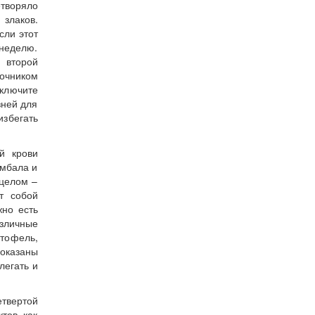
творяло
 злаков.
сли этот
 неделю.
 второй
точником
включите
зней для
збегать
й крови
амбала и
 целом –
т собой
жно есть
зличные
тофель,
показаны
легать и
твертой
тов, как