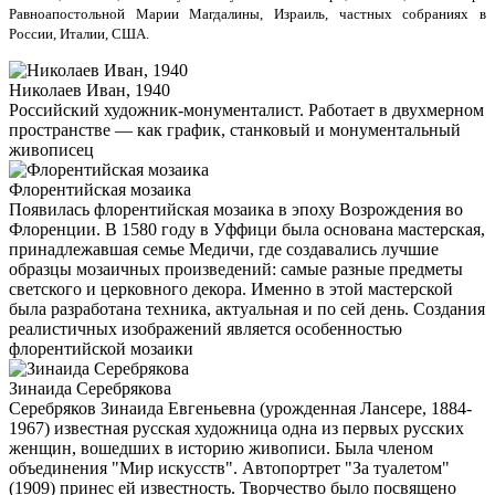
Равноапостольной Марии Магдалины, Израиль, частных собраниях в
России, Италии, США.
Николаев Иван, 1940
Российский художник-монументалист. Работает в двухмерном
пространстве — как график, станковый и монументальный
живописец
Флорентийская мозаика
Появилась флорентийская мозаика в эпоху Возрождения во
Флоренции. В 1580 году в Уффици была основана мастерская,
принадлежавшая семье Медичи, где создавались лучшие
образцы мозаичных произведений: самые разные предметы
светского и церковного декора. Именно в этой мастерской
была разработана техника, актуальная и по сей день. Создания
реалистичных изображений является особенностью
флорентийской мозаики
Зинаида Серебрякова
Серебряков Зинаида Евгеньевна (урожденная Лансере, 1884-
1967) известная русская художница одна из первых русских
женщин, вошедших в историю живописи. Была членом
объединения "Мир искусств". Автопортрет "За туалетом"
(1909) принес ей известность. Творчество было посвящено