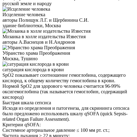
русской земле и народу
Исцеление человека
авторы Полищук Л.Г. и Щербинина С.И.
здание библиотеки, Москва
Мозаика в холле издательства Известия
авторы А.Васнецов и Н.Андронов
Убранство храма Преображения
Москва, Тушино
сатурация кислорода в крови
SpO2 показывает соотношение гемоглобина, содержащего
кислород, к общему количеству гемоглобина в крови.
Нормой SpO2 для здорового человека считается 96-99%
оксигемоглобина (так называется гемоглобин, содержащий
кислород)
Быстрая шкала сепсиса
Исходя из определения и патогенеза, для скрининга сепсиса
было предложено использовать шкалу qSOFA (quick Sepsis-
related Organ Failure Assessment).
Критерии qSOFA:
Системное артериальное давление ≤ 100 мм рт. ст.;
Частота дыхания ≥ 22 в минуту;