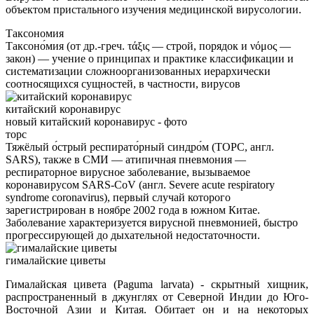
объектом пристального изучения медицинской вирусологии.
Таксономия
Таксоно́мия (от др.-греч. τάξις — строй, порядок и νόμος —
закон) — учение о принципах и практике классификации и
систематизации сложноорганизованных иерархически
соотносящихся сущностей, в частности, вирусов
китайский коронавирус
новый китайский коронавирус - фото
торс
Тяжёлый о́стрый респирато́рный синдро́м (ТОРС, англ.
SARS), также в СМИ — атипичная пневмония —
респираторное вирусное заболевание, вызываемое
коронавирусом SARS-CoV (англ. Severe acute respiratory
syndrome coronavirus), первый случай которого
зарегистрирован в ноябре 2002 года в южном Китае.
Заболевание характеризуется вирусной пневмонией, быстро
прогрессирующей до дыхательной недостаточности.
гималайские циветы
Гималайская цивета (Paguma larvata) - скрытный хищник,
распространенный в джунглях от Северной Индии до Юго-
Восточной Азии и Китая. Обитает он и на некоторых