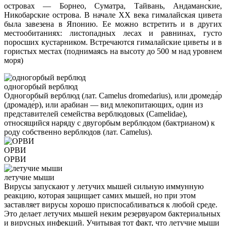
островах — Борнео, Суматра, Тайвань, Андаманские,
Никобарские острова. В начале ХХ века гималайская цивета
была завезена в Японию. Ее можно встретить и в других
местообитаниях: листопадных лесах и равнинах, густо
поросших кустарником. Встречаются гималайские циветы и в
гористых местах (поднимаясь на высоту до 500 м над уровнем
моря)
одногорбый верблюд
Одногорбый верблюд (лат. Camelus dromedarius), или дромеда́р
(дромаде́р), или арабиан — вид млекопитающих, один из
представителей семейства верблюдовых (Camelidae),
относящийся наряду с двугорбым верблюдом (бактрианом) к
роду собственно верблюдов (лат. Camelus).
ОРВИ
ОРВИ
летучие мыши
Вирусы запускают у летучих мышей сильную иммунную
реакцию, которая защищает самих мышей, но при этом
заставляет вирусы хорошо приспосабливаться к любой среде.
Это делает летучих мышей неким резервуаром бактериальных
и вирусных инфекций. Учитывая тот факт, что летучие мыши