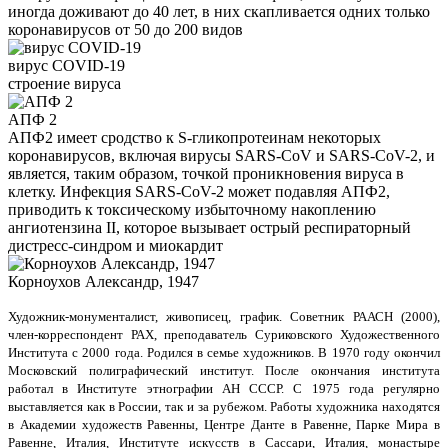
иногда доживают до 40 лет, в них скапливается одних только
коронавирусов от 50 до 200 видов
вирус COVID-19
строение вируса
АПФ 2
АПФ2 имеет сродство к S-гликопротеинам некоторых
коронавирусов, включая вирусы SARS-CoV и SARS-CoV-2, и
является, таким образом, точкой проникновения вируса в
клетку. Инфекция SARS-CoV-2 может подавляя АПФ2,
приводить к токсическому избыточному накоплению
ангиотензина II, которое вызывает острый респираторный
дистресс-синдром и миокардит
Корноухов Александр, 1947
Художник-монументалист, живописец, график. Советник РААСН (2000),
член-корреспондент РАХ, преподаватель Суриковского Художественного
Института с 2000 года. Родился в семье художников. В 1970 году окончил
Московский полиграфический институт. После окончания института
работал в Институте этнографии АН СССР. С 1975 года регулярно
выставляется как в России, так и за рубежом. Работы художника находятся
в Академии художеств Равенны, Центре Данте в Равенне, Парке Мира в
Равенне, Италия, Институте искусств в Сассари, Италия, монастыре