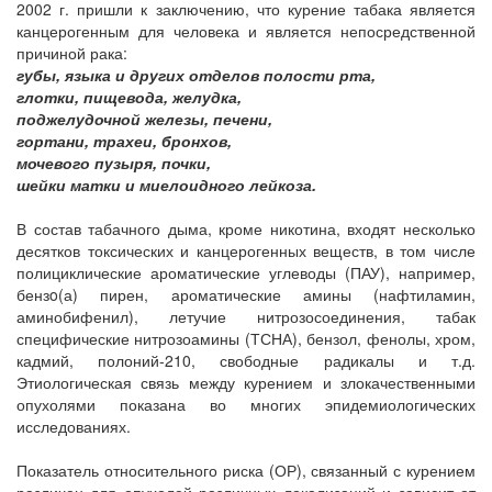
2002 г. пришли к заключению, что курение табака является
канцерогенным для человека и является непосредственной
причиной рака:
губы, языка и других отделов полости рта,
глотки, пищевода, желудка,
поджелудочной железы, печени,
гортани, трахеи, бронхов,
мочевого пузыря, почки,
шейки матки и миелоидного лейкоза.
В состав табачного дыма, кроме никотина, входят несколько
десятков токсических и канцерогенных веществ, в том числе
полициклические ароматические углеводы (ПАУ), например,
бензo(а) пирен, ароматические амины (нафтиламин,
аминобифенил), летучие нитрозосоединения, табак
специфические нитрозоамины (ТСНА), бензол, фенолы, хром,
кадмий, полоний-210, свободные радикалы и т.д.
Этиологическая связь между курением и злокачественными
опухолями показана во многих эпидемиологических
исследованиях.
Показатель относительного риска (ОР), связанный с курением
различен для опухолей различных локализаций и зависит от