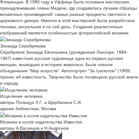
Флоренции. В 1580 году в Уффици была основана мастерская,
принадлежавшая семье Медичи, где создавались лучшие образцы
мозаичных произведений: самые разные предметы светского и
церковного декора. Именно в этой мастерской была разработана
техника, актуальная и по сей день. Создания реалистичных
изображений является особенностью флорентийской мозаики
Зинаида Серебрякова
Серебряков Зинаида Евгеньевна (урожденная Лансере, 1884-
1967) известная русская художница одна из первых русских
женщин, вошедших в историю живописи. Была членом
объединения "Мир искусств". Автопортрет "За туалетом" (1909)
принес ей известность. Творчество было посвящено русской земле
и народу
Исцеление человека
авторы Полищук Л.Г. и Щербинина С.И.
здание библиотеки, Москва
Мозаика в холле издательства Известия
авторы А.Васнецов и Н.Андронов