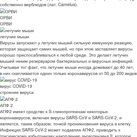
собственно верблюдов (лат. Camelus).
ОРВИ
ОРВИ
летучие мыши
Вирусы запускают у летучих мышей сильную иммунную реакцию,
которая защищает самих мышей, но при этом заставляет вирусы
хорошо приспосабливаться к любой среде. Это делает летучих
мышей неким резервуаром бактериальных и вирусных инфекций.
Учитывая тот факт, что летучие мыши иногда доживают до 40 лет,
в них скапливается одних только коронавирусов от 50 до 200 видов
вирус COVID-19
строение вируса
АПФ 2
АПФ2 имеет сродство к S-гликопротеинам некоторых
коронавирусов, включая вирусы SARS-CoV и SARS-CoV-2, и
является, таким образом, точкой проникновения вируса в клетку.
Инфекция SARS-CoV-2 может подавляя АПФ2, приводить к
токсическому избыточному накоплению ангиотензина II, которое