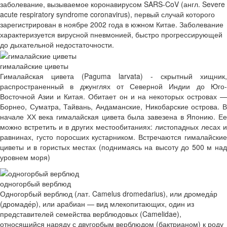
заболевание, вызываемое коронавирусом SARS-CoV (англ. Severe
acute respiratory syndrome coronavirus), первый случай которого
зарегистрирован в ноябре 2002 года в южном Китае. Заболевание
характеризуется вирусной пневмонией, быстро прогрессирующей
до дыхательной недостаточности.
гималайские циветы
Гималайская цивета (Paguma larvata) - скрытный хищник,
распространенный в джунглях от Северной Индии до Юго-
Восточной Азии и Китая. Обитает он и на некоторых островах —
Борнео, Суматра, Тайвань, Андаманские, Никобарские острова. В
начале ХХ века гималайская цивета была завезена в Японию. Ее
можно встретить и в других местообитаниях: листопадных лесах и
равнинах, густо поросших кустарником. Встречаются гималайские
циветы и в гористых местах (поднимаясь на высоту до 500 м над
уровнем моря)
одногорбый верблюд
Одногорбый верблюд (лат. Camelus dromedarius), или дромеда́р
(дромаде́р), или арабиан — вид млекопитающих, один из
представителей семейства верблюдовых (Camelidae),
относящийся наряду с двугорбым верблюдом (бактрианом) к роду