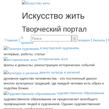
Искусство жить
Творческий портал
О
Главная
|
|
Регистрация
|
Контакты
|
Галерея
|
Анонсы
|
проекте
в мастерской художника
интервью, работы, статьи
исторические эссе
факты и домыслы, реконструкция исторических событий
диалог культур и религий
духовное единство человечества - это постоянный диалог
многих культурных традиций, где каждый человек есть образ и
подобие Божие
художественное образование
художественное образование не предполагает всеобщего
превращения людей в художников. Однако художественная
грамотность необходима всем