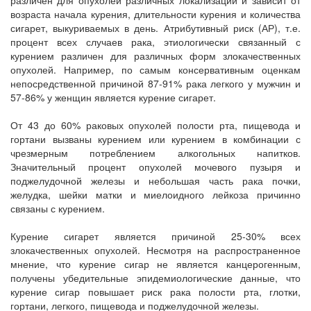
возраста начала курения, длительности курения и количества
сигарет, выкуриваемых в день. Атрибутивный риск (АР), т.е.
процент всех случаев рака, этиологически связанный с
курением различен для различных форм злокачественных
опухолей. Например, по самым консервативным оценкам
непосредственной причиной 87-91% рака легкого у мужчин и
57-86% у женщин является курение сигарет.
От 43 до 60% раковых опухолей полости рта, пищевода и
гортани вызваны курением или курением в комбинации с
чрезмерным потреблением алкогольных напитков.
Значительный процент опухолей мочевого пузыря и
поджелудочной железы и небольшая часть рака почки,
желудка, шейки матки и миелоидного лейкоза причинно
связаны с курением.
Курение сигарет является причиной 25-30% всех
злокачественных опухолей. Несмотря на распространенное
мнение, что курение сигар не является канцерогенным,
получены убедительные эпидемиологические данные, что
курение сигар повышает риск рака полости рта, глотки,
гортани, легкого, пищевода и поджелудочной железы.