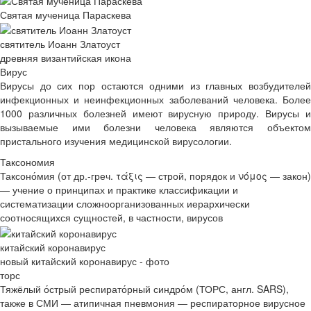
Святая мученица Параскева
святитель Иоанн Златоуст
древняя византийская икона
Вирус
Вирусы до сих пор остаются одними из главных возбудителей
инфекционных и неинфекционных заболеваний человека. Более
1000 различных болезней имеют вирусную природу. Вирусы и
вызываемые ими болезни человека являются объектом
пристального изучения медицинской вирусологии.
Таксономия
Таксоно́мия (от др.-греч. τάξις — строй, порядок и νόμος — закон)
— учение о принципах и практике классификации и
систематизации сложноорганизованных иерархически
соотносящихся сущностей, в частности, вирусов
китайский коронавирус
новый китайский коронавирус - фото
торс
Тяжёлый о́стрый респирато́рный синдро́м (ТОРС, англ. SARS),
также в СМИ — атипичная пневмония — респираторное вирусное