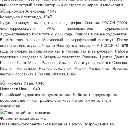
вызывает острый респираторный дистресс-синдром и миокардит
Корноухов Александр, 1947
Художник-монументалист, живописец, график. Советник РААСН (2000),
член-корреспондент РАХ, преподаватель Суриковского
Художественного Института с 2000 года. Родился в семье художников.
В 1970 году окончил Московский полиграфический институт. После
окончания института работал в Институте этнографии АН СССР. С 1975
года регулярно выставляется как в России, так и за рубежом. Работы
художника находятся в Академии художеств Равенны, Центре Данте в
Равенне, Парке Мира в Равенне, Италия, Институте искусств в Сассари,
Италия, монастыре Равноапостольной Марии Магдалины, Израиль,
частных собраниях в России, Италии, США.
Николаев Иван, 1940
Российский художник-монументалист. Работает в двухмерном
пространстве — как график, станковый и монументальный
живописец
Флорентийская мозаика
Появилась флорентийская мозаика в эпоху Возрождения во