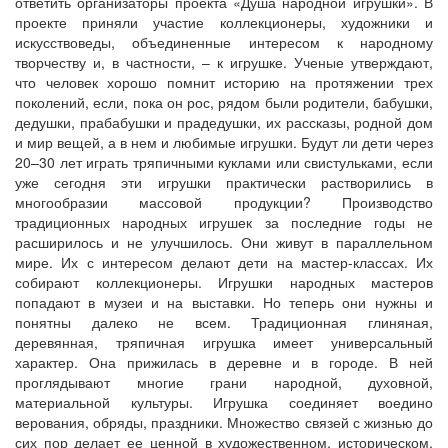
ответить организаторы проекта «Душа народной игрушки». В
проекте приняли участие коллекционеры, художники и
искусствоведы, объединенные интересом к народному
творчеству и, в частности, – к игрушке. Ученые утверждают,
что человек хорошо помнит историю на протяжении трех
поколений, если, пока он рос, рядом были родители, бабушки,
дедушки, прабабушки и прадедушки, их рассказы, родной дом
и мир вещей, а в нем и любимые игрушки. Будут ли дети через
20–30 лет играть тряпичными куклами или свистульками, если
уже сегодня эти игрушки практически растворились в
многообразии массовой продукции? Производство
традиционных народных игрушек за последние годы не
расширилось и не улучшилось. Они живут в параллельном
мире. Их с интересом делают дети на мастер-классах. Их
собирают коллекционеры. Игрушки народных мастеров
попадают в музеи и на выставки. Но теперь они нужны и
понятны далеко не всем. Традиционная глиняная,
деревянная, тряпичная игрушка имеет универсальный
характер. Она прижилась в деревне и в городе. В ней
проглядывают многие грани народной, духовной,
материальной культуры. Игрушка соединяет воедино
верования, обряды, праздники. Множество связей с жизнью до
сих пор делает ее ценной в художественном, историческом,