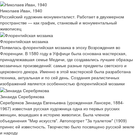
Николаев Иван, 1940
Российский художник-монументалист. Работает в двухмерном
пространстве — как график, станковый и монументальный
живописец
Флорентийская мозаика
Появилась флорентийская мозаика в эпоху Возрождения во
Флоренции. В 1580 году в Уффици была основана мастерская,
принадлежавшая семье Медичи, где создавались лучшие образцы
мозаичных произведений: самые разные предметы светского и
церковного декора. Именно в этой мастерской была разработана
техника, актуальная и по сей день. Создания реалистичных
изображений является особенностью флорентийской мозаики
Зинаида Серебрякова
Серебряков Зинаида Евгеньевна (урожденная Лансере, 1884-
1967) известная русская художница одна из первых русских
женщин, вошедших в историю живописи. Была членом
объединения "Мир искусств". Автопортрет "За туалетом" (1909)
принес ей известность. Творчество было посвящено русской земле
и народу