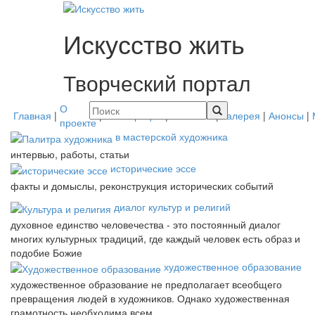
Искусство жить
Творческий портал
О
Главная
|
|
Регистрация
|
Контакты
|
Галерея
|
Анонсы
|
проекте
в мастерской художника
интервью, работы, статьи
исторические эссе
факты и домыслы, реконструкция исторических событий
диалог культур и религий
духовное единство человечества - это постоянный диалог
многих культурных традиций, где каждый человек есть образ и
подобие Божие
художественное образование
художественное образование не предполагает всеобщего
превращения людей в художников. Однако художественная
грамотность необходима всем