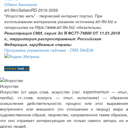
Обмен баннером
art-life©SafaevRD-2016-2026
"Искусство жить" - творческий интернет портал. При
использовании материалов указание источника art-life.biz и
гиперссылка на https://www.art-life.biz/ обязательны.
Регистрация СМИ, серия Эл N ФС77-74800 ОТ 11.01.2019
г., территория распространения: Российская
Федерация, зарубежные страны
Программа управления сайтами - CMS SiteEdit
Искусство
Искусство (от церк.-слав. искусство (лат. experimentum — опыт,
проба); ст.‑слав. искоусъ — опыт, испытание) — образное
осмысление действительности; процесс или итог выражения
внутреннего или внешнего (по отношению к творцу) мира в
художественном образе; творчество, направленное таким образом,
что оно отражает интересующее не только самого автора, но и
других людей.