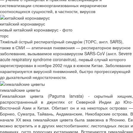
систематизации сложноорганизованных иерархически
соотносящихся сущностей, в частности, вирусов
китайский коронавирус
новый китайский коронавирус - фото
торс
Тяжёлый о́стрый респирато́рный синдро́м (ТОРС, англ. SARS),
также в СМИ — атипичная пневмония — респираторное вирусное
заболевание, вызываемое коронавирусом SARS-CoV (англ. Severe
acute respiratory syndrome coronavirus), первый случай которого
зарегистрирован в ноябре 2002 года в южном Китае. Заболевание
характеризуется вирусной пневмонией, быстро прогрессирующей
до дыхательной недостаточности.
гималайские циветы
Гималайская цивета (Paguma larvata) - скрытный хищник,
распространенный в джунглях от Северной Индии до Юго-
Восточной Азии и Китая. Обитает он и на некоторых островах —
Борнео, Суматра, Тайвань, Андаманские, Никобарские острова. В
начале ХХ века гималайская цивета была завезена в Японию. Ее
можно встретить и в других местообитаниях: листопадных лесах и
равнинах, густо поросших кустарником. Встречаются гималайские