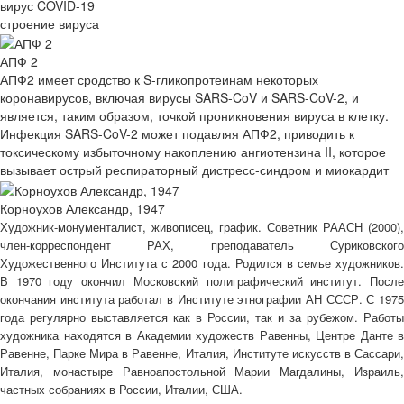
вирус COVID-19
строение вируса
АПФ 2
АПФ2 имеет сродство к S-гликопротеинам некоторых
коронавирусов, включая вирусы SARS-CoV и SARS-CoV-2, и
является, таким образом, точкой проникновения вируса в клетку.
Инфекция SARS-CoV-2 может подавляя АПФ2, приводить к
токсическому избыточному накоплению ангиотензина II, которое
вызывает острый респираторный дистресс-синдром и миокардит
Корноухов Александр, 1947
Художник-монументалист, живописец, график. Советник РААСН (2000),
член-корреспондент РАХ, преподаватель Суриковского
Художественного Института с 2000 года. Родился в семье художников.
В 1970 году окончил Московский полиграфический институт. После
окончания института работал в Институте этнографии АН СССР. С 1975
года регулярно выставляется как в России, так и за рубежом. Работы
художника находятся в Академии художеств Равенны, Центре Данте в
Равенне, Парке Мира в Равенне, Италия, Институте искусств в Сассари,
Италия, монастыре Равноапостольной Марии Магдалины, Израиль,
частных собраниях в России, Италии, США.